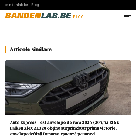
bandenlab.be · Blog
BANDEN
LAB.BE
BLOG
Articole similare
Auto Express Test anvelope de vară 2026 (205/55 R16):
Falken Ziex ZE320 obține surprinzător prima victorie,
anvelopa ieftină Dynamo eșuează pe umed