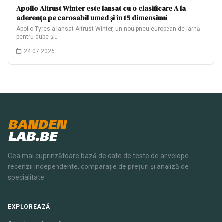
Apollo Altrust Winter este lansat cu o clasificare A la
aderența pe carosabil umed și în 15 dimensiuni
Apollo Tyres a lansat Altrust Winter, un nou pneu european de iarnă
pentru dube și…
24.07.2026
BANDEN
LAB.BE
Cea mai cuprinzătoare bază de date de teste de anvelope.
recenzii independente, comparație de prețuri și analiză de
specialitate.
EXPLOREAZĂ