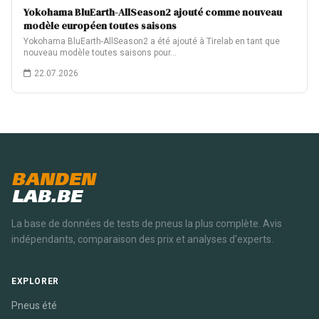
Yokohama BluEarth-AllSeason2 ajouté comme nouveau
modèle européen toutes saisons
Yokohama BluEarth-AllSeason2 a été ajouté à Tirelab en tant que
nouveau modèle toutes saisons pour…
22.07.2026
BANDEN
LAB.BE
La base de données de tests de pneus la plus complète. Avis
indépendants, comparaison des prix et analyses d'experts.
EXPLORER
Pneus été