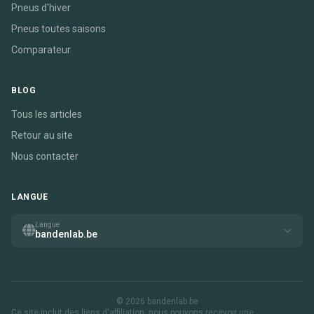
Pneus d'hiver
Pneus toutes saisons
Comparateur
BLOG
Tous les articles
Retour au site
Nous contacter
LANGUE
Langue
bandenlab.be
© 2026 bandenlab.be
Ce site inclut des liens d'affiliation. nous pouvons recevoir une