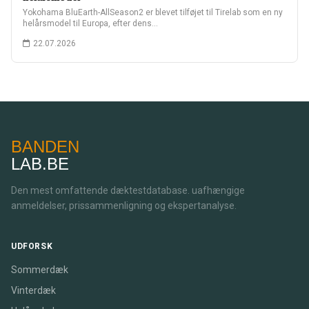
Yokohama BluEarth-AllSeason2 er blevet tilføjet til Tirelab som en ny
helårsmodel til Europa, efter dens…
22.07.2026
BANDEN
LAB.BE
Den mest omfattende dæktestdatabase. uafhængige
anmeldelser, prissammenligning og ekspertanalyse.
UDFORSK
Sommerdæk
Vinterdæk