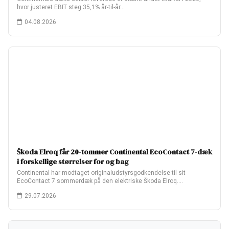
hvor justeret EBIT steg 35,1% år-til-år…
04.08.2026
Škoda Elroq får 20-tommer Continental EcoContact 7-dæk
i forskellige størrelser for og bag
Continental har modtaget originaludstyrsgodkendelse til sit
EcoContact 7 sommerdæk på den elektriske Škoda Elroq.
Fabriksopsætningen…
29.07.2026