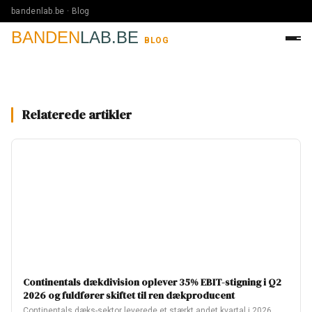
bandenlab.be · Blog
BANDEN
LAB.BE
BLOG
Relaterede artikler
Continentals dækdivision oplever 35% EBIT-stigning i Q2
2026 og fuldfører skiftet til ren dækproducent
Continentals dæks-sektor leverede et stærkt andet kvartal i 2026,