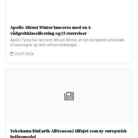
Apollo Altrust Winter lanceres med en A-
vådgrebklassificering og 15 størrelser
Apollo Tyres har lanceret Altrust Winter, et nyt europæisk vinterdæk
til varevogne og lette erhvervskøretøjer.…
24.07.2026
Yokohama BluEarth-AllSeason2 tilføjet som ny europæisk
helårsmodel