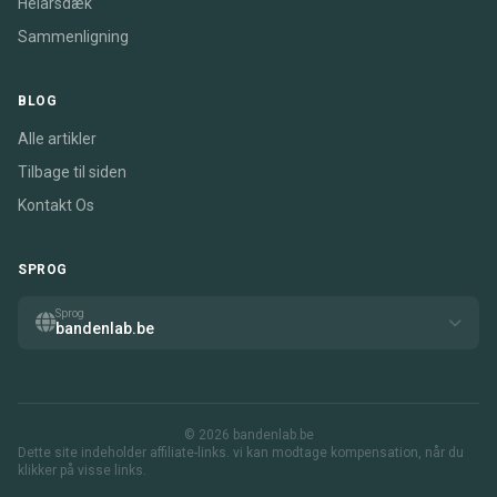
Helårsdæk
Sammenligning
BLOG
Alle artikler
Tilbage til siden
Kontakt Os
SPROG
Sprog
bandenlab.be
© 2026 bandenlab.be
Dette site indeholder affiliate-links. vi kan modtage kompensation, når du
klikker på visse links.