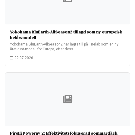
Yokohama BluEarth-AllSeason2 tillagd som ny europeisk
helårsmodell
Yokohama BluEarth-AllSeason2 har lagts till på Tirelab som en ny
året-runt-modell för Europa, efter dess…
22.07.2026
Pirelli Powergy 2: Effektivitetsfokuserad sommardäck