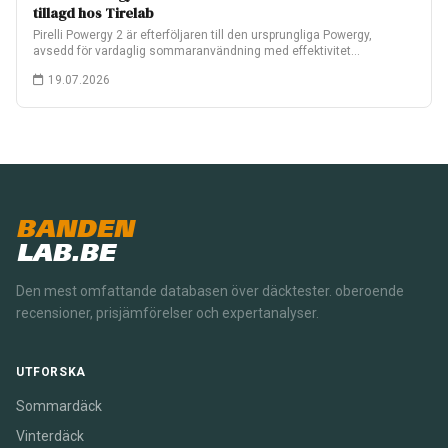
tillagd hos Tirelab
Pirelli Powergy 2 är efterföljaren till den ursprungliga Powergy,
avsedd för vardaglig sommaranvändning med effektivitet…
19.07.2026
BANDEN
LAB.BE
Den mest omfattande databasen över däcktester. oberoende
recensioner, prisjämförelser och expertanalyser.
UTFORSKA
Sommardäck
Vinterdäck