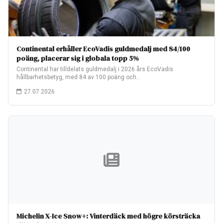
Continental erhåller EcoVadis guldmedalj med 84/100
poäng, placerar sig i globala topp 5%
Continental har tilldelats guldmedalj i 2026 års EcoVadis
hållbarhetsbetyg, med 84 av 100 poäng och…
27.07.2026
Michelin X-Ice Snow+: Vinterdäck med högre körsträcka