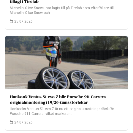
tillagt i Tirelab
Michelin X-Ice Snow+ har lagts till på Tirelab som efterföljare till
Michelin X-Ice Snow och…
25.07.2026
Hankook Ventus S1 evo Z blir Porsche 911 Carrera
originalmontering i 19/20-tumsstorlekar
Hankooks Ventus S1 evo Z är nu ett originalutrustningsdäck för
Porsche 911 Carrera, vilket markerar…
24.07.2026