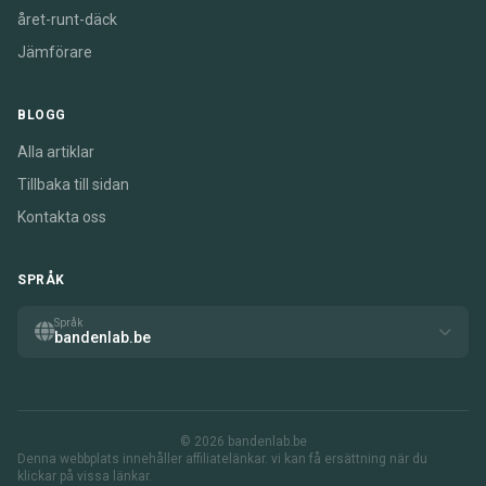
året-runt-däck
Jämförare
BLOGG
Alla artiklar
Tillbaka till sidan
Kontakta oss
SPRÅK
Språk
bandenlab.be
© 2026 bandenlab.be
Denna webbplats innehåller affiliatelänkar. vi kan få ersättning när du
klickar på vissa länkar.