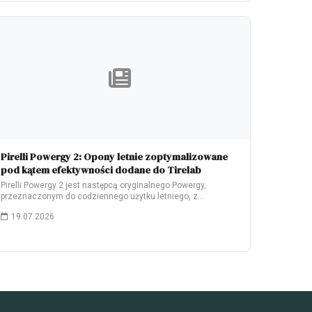
Pirelli Powergy 2: Opony letnie zoptymalizowane
pod kątem efektywności dodane do Tirelab
Pirelli Powergy 2 jest następcą oryginalnego Powergy,
przeznaczonym do codziennego użytku letniego, z
naciskiem na…
19.07.2026