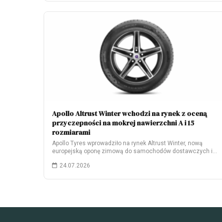
Apollo Altrust Winter wchodzi na rynek z oceną
przyczepności na mokrej nawierzchni A i 15
rozmiarami
Apollo Tyres wprowadziło na rynek Altrust Winter, nową
europejską oponę zimową do samochodów dostawczych i…
24.07.2026