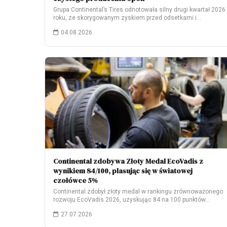
Grupa Continental’s Tires odnotowała silny drugi kwartał 2026
roku, ze skorygowanym zyskiem przed odsetkami i…
04.08.2026
Continental zdobywa Złoty Medal EcoVadis z
wynikiem 84/100, plasując się w światowej
czołówce 5%
Continental zdobył złoty medal w rankingu zrównoważonego
rozwoju EcoVadis 2026, uzyskując 84 na 100 punktów…
27.07.2026