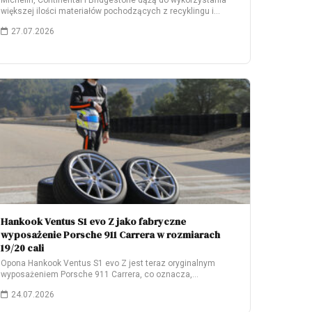
Michelin, Continental i Bridgestone dążą do wykorzystania
większej ilości materiałów pochodzących z recyklingu i
odnawialnych.…
27.07.2026
Hankook Ventus S1 evo Z jako fabryczne
wyposażenie Porsche 911 Carrera w rozmiarach
19/20 cali
Opona Hankook Ventus S1 evo Z jest teraz oryginalnym
wyposażeniem Porsche 911 Carrera, co oznacza,…
24.07.2026