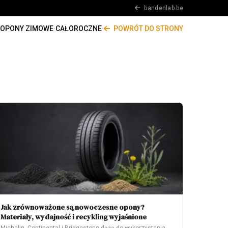
bandenlab.be
OPONY ZIMOWE
·
CAŁOROCZNE
·
POWRÓT DO STRONY
Jak zrównoważone są nowoczesne opony?
Materiały, wydajność i recykling wyjaśnione