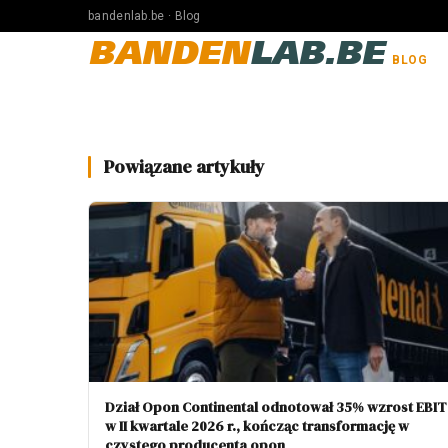
bandenlab.be · Blog
BANDEN
LAB.BE
BLOG
Powiązane artykuły
Dział Opon Continental odnotował 35% wzrost EBIT
w II kwartale 2026 r., kończąc transformację w
czystego producenta opon