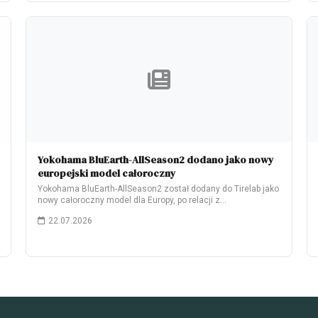
Yokohama BluEarth-AllSeason2 dodano jako nowy
europejski model całoroczny
Yokohama BluEarth-AllSeason2 został dodany do Tirelab jako
nowy całoroczny model dla Europy, po relacji z…
22.07.2026