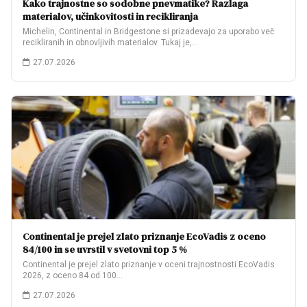
Kako trajnostne so sodobne pnevmatike? Razlaga
materialov, učinkovitosti in recikliranja
Michelin, Continental in Bridgestone si prizadevajo za uporabo več
recikliranih in obnovljivih materialov. Tukaj je,…
27.07.2026
Continental je prejel zlato priznanje EcoVadis z oceno
84/100 in se uvrstil v svetovni top 5 %
Continental je prejel zlato priznanje v oceni trajnostnosti EcoVadis
2026, z oceno 84 od 100…
27.07.2026