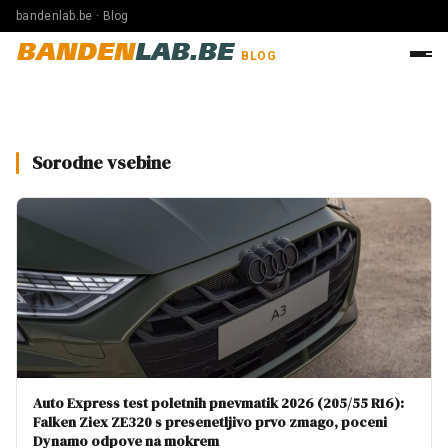
bandenlab.be · Blog
BANDEN
LAB.BE
BLOG
Sorodne vsebine
Auto Express test poletnih pnevmatik 2026 (205/55 R16):
Falken Ziex ZE320 s presenetljivo prvo zmago, poceni
Dynamo odpove na mokrem