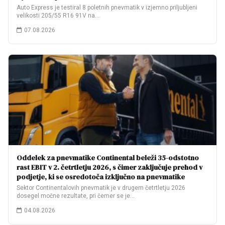
Auto Express je testiral 8 poletnih pnevmatik v izjemno priljubljeni
velikosti 205/55 R16 91V na…
07.08.2026
Oddelek za pnevmatike Continental beleži 35-odstotno
rast EBIT v 2. četrtletju 2026, s čimer zaključuje prehod v
podjetje, ki se osredotoča izključno na pnevmatike
Sektor Continentalovih pnevmatik je v drugem četrtletju 2026
dosegel močne rezultate, pri čemer se je…
04.08.2026