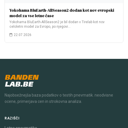
Yokohama BluEarth-AllSeason2 dodan kot nov evropski
model za vse letne čase
Yokohama BluEarth-AllSeason2 je bil dodan v Tirelab kot nov
celoletni model za Evropo, po njegovi…
22.07.2026
BANDEN
LAB.BE
Najobsežnejša baza podatkov o testih pnevmatik. neodvisne
ocene, primerjava cen in strokovna analiza.
RAZIŠČI