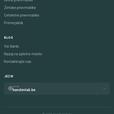
Letne pnevmatike
Zimske pnevmatike
Celoletne pnevmatike
Primerjalnik
BLOG
Vsi članki
Nazaj na spletno mesto
Kontaktirajte nas
JEZIK
Jezik
bandenlab.be