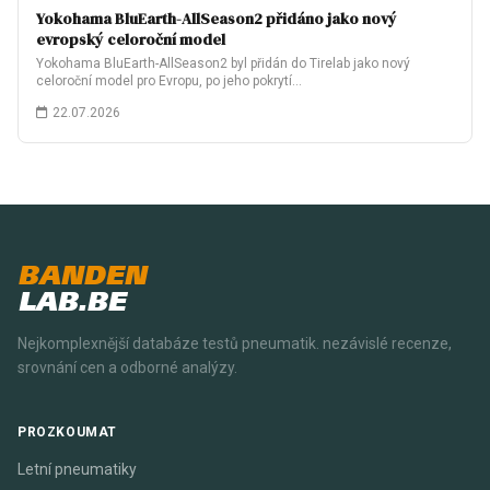
Yokohama BluEarth-AllSeason2 přidáno jako nový
evropský celoroční model
Yokohama BluEarth-AllSeason2 byl přidán do Tirelab jako nový
celoroční model pro Evropu, po jeho pokrytí…
22.07.2026
BANDEN
LAB.BE
Nejkomplexnější databáze testů pneumatik. nezávislé recenze,
srovnání cen a odborné analýzy.
PROZKOUMAT
Letní pneumatiky