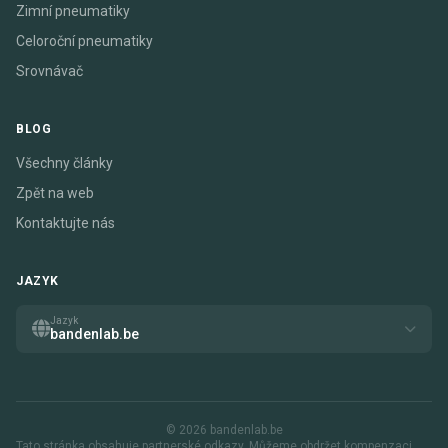
Zimní pneumatiky
Celoroční pneumatiky
Srovnávač
BLOG
Všechny články
Zpět na web
Kontaktujte nás
JAZYK
Jazyk
bandenlab.be
© 2026 bandenlab.be
Tato stránka obsahuje partnerské odkazy. Můžeme obdržet kompenzaci,