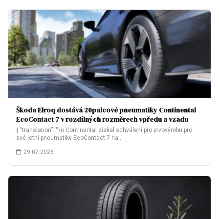
Škoda Elroq dostává 20palcové pneumatiky Continental
EcoContact 7 v rozdílných rozměrech vpředu a vzadu
{ “translation”: “\n Continental získal schválení pro prvovýrobu pro
své letní pneumatiky EcoContact 7 na…
29.07.2026