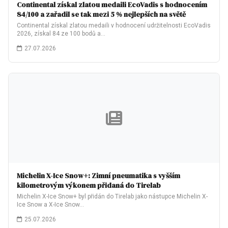
Continental získal zlatou medaili EcoVadis s hodnocením
84/100 a zařadil se tak mezi 5 % nejlepších na světě
Continental získal zlatou medaili v hodnocení udržitelnosti EcoVadis
2026, získal 84 ze 100 bodů a…
27.07.2026
Michelin X-Ice Snow+: Zimní pneumatika s vyšším
kilometrovým výkonem přidaná do Tirelab
Michelin X-Ice Snow+ byl přidán do Tirelab jako nástupce Michelin X-
Ice Snow a X-Ice Snow…
25.07.2026