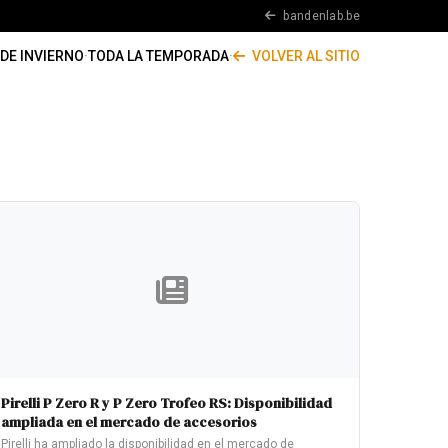
bandenlab.be
DE INVIERNO
·
TODA LA TEMPORADA
·
VOLVER AL SITIO
Pirelli P Zero R y P Zero Trofeo RS: Disponibilidad
ampliada en el mercado de accesorios
Pirelli ha ampliado la disponibilidad en el mercado de