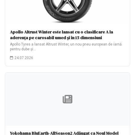
Apollo Altrust Winter este lansat cu o clasificare A la
aderența pe carosabil umed și în 15 dimensiuni
Apollo Tyres a lansat Altrust Winter, un nou pneu european de iarnă
pentru dube și…
24.07.2026
Yokohama BluEarth-AllSeason2 Adăugat ca Noul Model