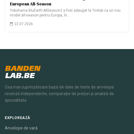
European All-Season
Yokohama BluEarth-AllSeason2 a fost adăugat la Tirelab ca un nou
model all-season pentru Europa, în…
22.07.2026
BANDEN
LAB.BE
Cea mai cuprinzătoare bază de date de teste de anvelope.
recenzii independente, comparație de prețuri și analiză de
specialitate.
EXPLOREAZĂ
Anvelope de vară