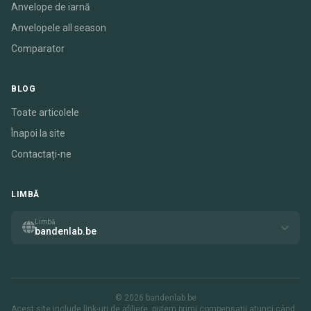
Anvelope de iarnă
Anvelopele all season
Comparator
BLOG
Toate articolele
Înapoi la site
Contactați-ne
LIMBĂ
Limbă
bandenlab.be
© 2026 bandenlab.be
Acest site include link-uri de afiliere. putem primi compensații atunci când