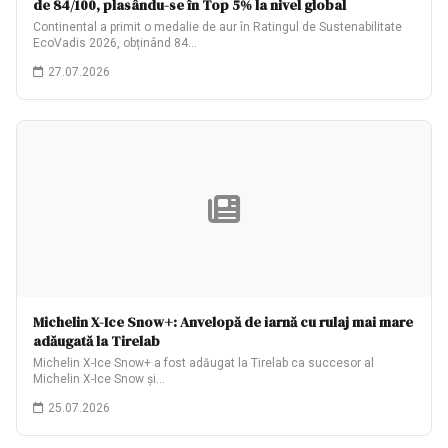
de 84/100, plasându-se în Top 5% la nivel global
Continental a primit o medalie de aur în Ratingul de Sustenabilitate
EcoVadis 2026, obținând 84…
27.07.2026
Michelin X-Ice Snow+: Anvelopă de iarnă cu rulaj mai mare
adăugată la Tirelab
Michelin X-Ice Snow+ a fost adăugat la Tirelab ca succesor al
Michelin X-Ice Snow și…
25.07.2026