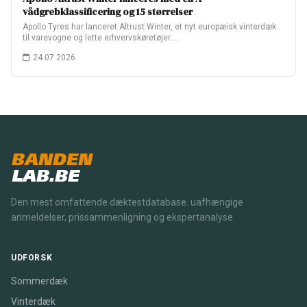
vådgrebklassificering og 15 størrelser
Apollo Tyres har lanceret Altrust Winter, et nyt europæisk vinterdæk
til varevogne og lette erhvervskøretøjer.…
24.07.2026
BANDEN
LAB.BE
Den mest omfattende dæktestdatabase. uafhængige
anmeldelser, prissammenligning og ekspertanalyse.
UDFORSK
Sommerdæk
Vinterdæk