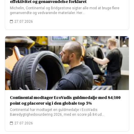
effektivitet og genanvendelse forklaret
Michelin, Continental og Bridgestone sigter alle mod at bruge flere
genanvendte og vedvarende materialer. Her…
27.07.2026
Continental modtager EcoVadis guldmedalje med 84/100
point og placerer sig i den globale top 5%
Continental har modtaget en guldmedalje i EcoVadis
Bæredygtighedsvurdering 2026, med en score på 84 ud…
27.07.2026