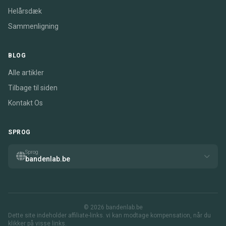
Helårsdæk
Sammenligning
BLOG
Alle artikler
Tilbage til siden
Kontakt Os
SPROG
Sprog
bandenlab.be
© 2026 bandenlab.be
Dette site indeholder affiliate-links. vi kan modtage kompensation, når du
klikker på visse links.