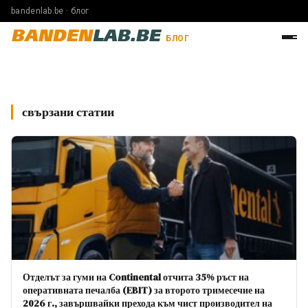
bandenlab.be · блог
BANDEN
LAB.BE
БЛОГ
свързани статии
Отделът за гуми на Continental отчита 35% ръст на
оперативната печалба (EBIT) за второто тримесечие на
2026 г., завършвайки прехода към чист производител на