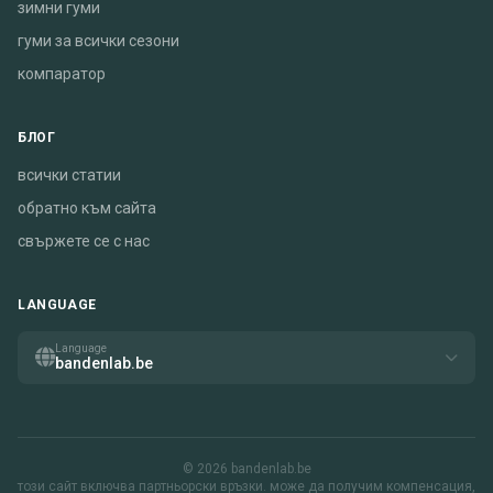
зимни гуми
гуми за всички сезони
компаратор
БЛОГ
всички статии
обратно към сайта
свържете се с нас
LANGUAGE
Language
bandenlab.be
© 2026 bandenlab.be
този сайт включва партньорски връзки. може да получим компенсация,