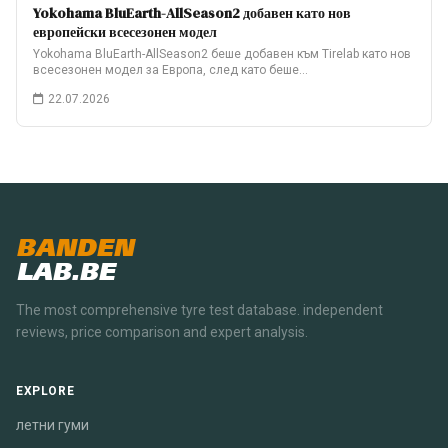
Yokohama BluEarth-AllSeason2 добавен като нов
европейски всесезонен модел
Yokohama BluEarth-AllSeason2 беше добавен към Tirelab като нов
всесезонен модел за Европа, след като беше…
22.07.2026
BANDEN
LAB.BE
The most comprehensive tyre test database. independent
reviews, price comparison and expert analysis.
EXPLORE
летни гуми