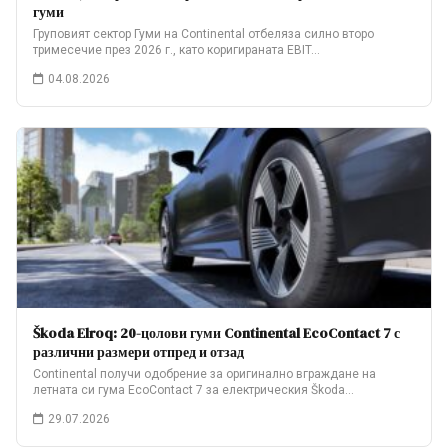
гуми
Груповият сектор Гуми на Continental отбеляза силно второ
тримесечие през 2026 г., като коригираната EBIT…
04.08.2026
Škoda Elroq: 20-цолови гуми Continental EcoContact 7 с
различни размери отпред и отзад
Continental получи одобрение за оригинално вграждане на
летната си гума EcoContact 7 за електрическия Škoda…
29.07.2026