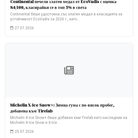
Continental печели златен медал от EcoVadis с оценка
84/100, класирайки се в топ 5% в света
Continental беше удостоена със златен медал в класацията за
устойчивост EcoVadis за 2026 г., като…
27.07.2026
Michelin X-Ice Snow+: Зимна гума с по-висок пробег,
добавена към Tirelab
Michelin X-Ice Snow+ беше добавен към Tirelab като наследник на
Michelin X-Ice Snow и X-Ice…
25.07.2026